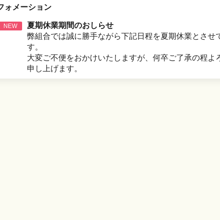
フォメーション
夏期休業期間のおしらせ
NEW
弊組合では誠に勝手ながら下記日程を夏期休業とさせ
す。
大変ご不便をおかけいたしますが、何卒ご了承の程よ
申し上げます。
夏期休業期間 令和８年８月１３日（木）～令和
６日（日）
※８月１７日（月）９：００から平常通り営業いたし